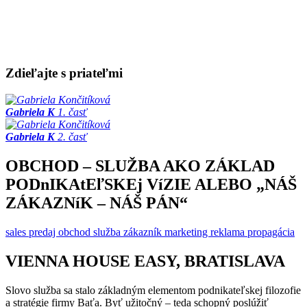
Zdieľajte s priateľmi
Gabriela K
1. časť
Gabriela K
2. časť
OBCHOD – SLUŽBA AKO ZÁKLAD
PODnIKAtEľSKEj VíZIE ALEBO „NÁŠ
ZÁKAZNíK – NÁŠ PÁN“
sales
predaj
obchod
služba
zákazník
marketing
reklama
propagácia
VIENNA HOUSE EASY, BRATISLAVA
Slovo služba sa stalo základným elementom podnikateľskej filozofie
a stratégie firmy Baťa. Byť užitočný – teda schopný poslúžiť