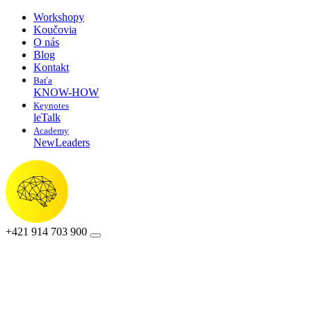
Workshopy
Koučovia
O nás
Blog
Kontakt
Baťa
KNOW-HOW
Keynotes
leTalk
Academy
NewLeaders
+421 914 703 900