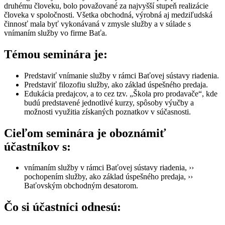
druhému človeku, bolo považované za najvyšší stupeň realizácie
človeka v spoločnosti. Všetka obchodná, výrobná aj medziľudská
činnosť mala byť vykonávaná v zmysle služby a v súlade s
vnímaním služby vo firme Baťa.
Témou seminára je:
Predstaviť vnímanie služby v rámci Baťovej sústavy riadenia.
Predstaviť filozofiu služby, ako základ úspešného predaja.
Edukácia predajcov, a to cez tzv. „Škola pro prodavače“, kde
budú predstavené
jednotlivé kurzy, spôsoby výučby a
možnosti využitia získaných poznatkov v súčasnosti.
Cieľom seminára je oboznámiť
účastníkov s:
vnímaním služby v rámci Baťovej sústavy riadenia, ››
pochopením služby, ako základ úspešného predaja, ››
Baťovským obchodným desatorom.
Čo si účastníci odnesú: