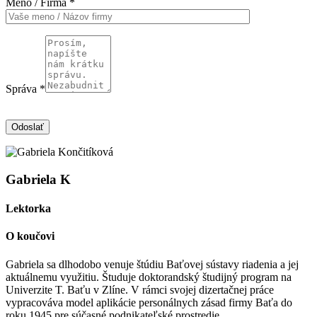
Meno / Firma *
Správa *
Odoslať
Gabriela K
Lektorka
O koučovi
Gabriela sa dlhodobo venuje štúdiu Baťovej sústavy riadenia a jej
aktuálnemu využitiu. Študuje doktorandský študijný program na
Univerzite T. Baťu v Zlíne. V rámci svojej dizertačnej práce
vypracováva model aplikácie personálnych zásad firmy Baťa do
roku 1945 pre súčasné podnikateľské prostredie.