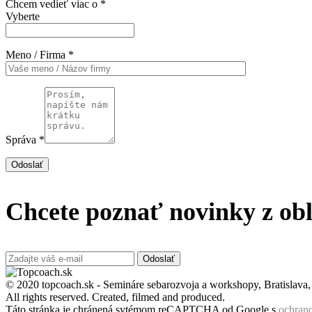
Chcem vedieť viac o *
Vyberte
Meno / Firma *
Správa *
Odoslať
Chcete poznať novinky z obl
Odoslať
© 2020 topcoach.sk - Semináre sebarozvoja a workshopy, Bratislava
All rights reserved. Created, filmed and produced.
Táto stránka je chránená sytémom reCAPTCHA od Google s
ochran