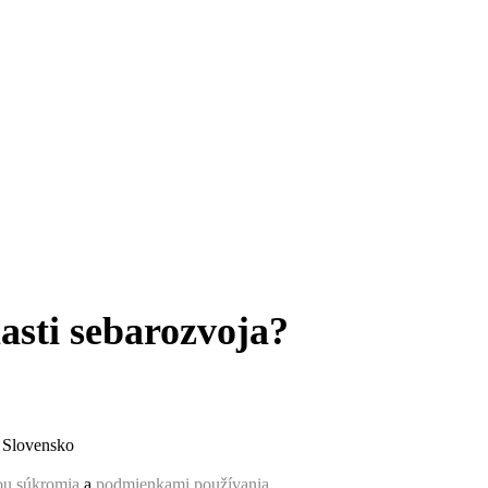
asti sebarozvoja?
, Slovensko
ou súkromia
a
podmienkami používania