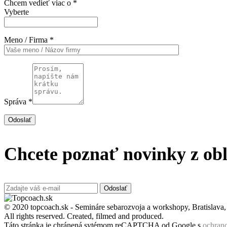
Chcem vedieť viac o *
Vyberte
Meno / Firma *
Správa *
Odoslať
Chcete poznať novinky z obl
Odoslať
© 2020 topcoach.sk - Semináre sebarozvoja a workshopy, Bratislava
All rights reserved. Created, filmed and produced.
Táto stránka je chránená sytémom reCAPTCHA od Google s
ochran