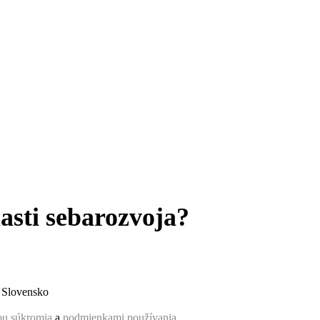
asti sebarozvoja?
, Slovensko
ou súkromia
a
podmienkami používania