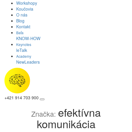
Workshopy
Koučovia
O nás
Blog
Kontakt
Baťa
KNOW-HOW
Keynotes
leTalk
Academy
NewLeaders
+421 914 703 900
efektívna
Značka:
komunikácia