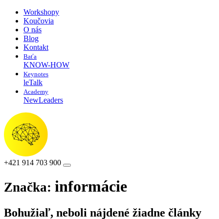
Workshopy
Koučovia
O nás
Blog
Kontakt
Baťa
KNOW-HOW
Keynotes
leTalk
Academy
NewLeaders
+421 914 703 900
informácie
Značka:
Bohužiaľ, neboli nájdené žiadne články