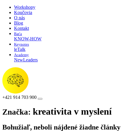
Workshopy
Koučovia
O nás
Blog
Kontakt
Baťa
KNOW-HOW
Keynotes
leTalk
Academy
NewLeaders
+421 914 703 900
kreativita v myslení
Značka:
Bohužiaľ, neboli nájdené žiadne články