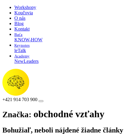
Workshopy
Koučovia
O nás
Blog
Kontakt
Baťa
KNOW-HOW
Keynotes
leTalk
Academy
NewLeaders
+421 914 703 900
obchodné vzťahy
Značka:
Bohužiaľ, neboli nájdené žiadne články