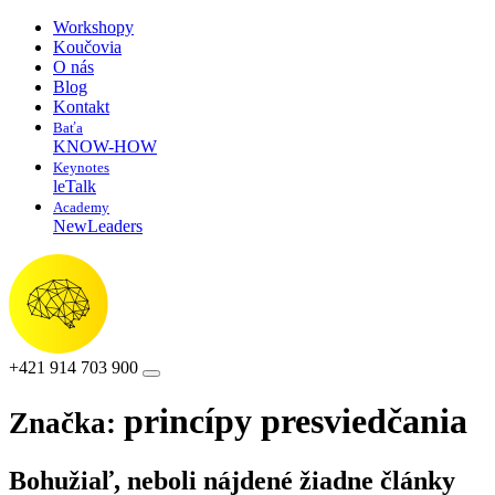
Workshopy
Koučovia
O nás
Blog
Kontakt
Baťa
KNOW-HOW
Keynotes
leTalk
Academy
NewLeaders
+421 914 703 900
princípy presviedčania
Značka:
Bohužiaľ, neboli nájdené žiadne články