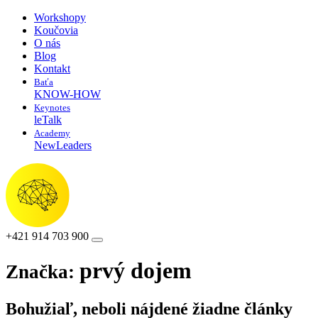
Workshopy
Koučovia
O nás
Blog
Kontakt
Baťa
KNOW-HOW
Keynotes
leTalk
Academy
NewLeaders
+421 914 703 900
prvý dojem
Značka:
Bohužiaľ, neboli nájdené žiadne články