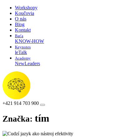
Workshopy
Koučovia
O nás
Blog
Kontakt
Baťa
KNOW-HOW
Keynotes
leTalk
Academy
NewLeaders
+421 914 703 900
tím
Značka: