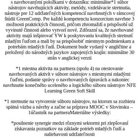
s navrhovanými položkami v dotazníku: minimálne*1 súbor
nástrojov navrhujúcich aktivity, metódy, vzdelávacie stretnutia,
nástroje pre 12 udržateľných kompetencií navrhnutých v rámcovej
štúdii GreenComp. Pre každú kompetenciu konzorcium navrhne 3
možnosti praktických činností, pričom zhromaždí a prispôsobí už
vyvinuté činnosti alebo vytvorí nové. Zdôrazní sa, že navrhované
aktivity majú inšpirovať YW k poskytovaniu kvalitných stretnutí
mladým ľuďom a mali by sa prispôsobiť miestnym podmienkam a
potrebám mladých ľudí. Dokument bude vydaný v angličtine a
preložený do národných jazykov zapojených krajín: minimálne 30
strán v anglickej verzii
*1 miestna aktivita na partnera (spolu 4) na otestovanie
navrhovaných aktivít v súbore nástrojov s miestnymi mladými
ľuďmi, podanie správy o navrhovaných úpravách a nakoniec
navrhnutie konečného uceleného a logického súboru nástrojov NFE
Learning Green Soft Skill
*1 stretnutie na vytvorenie súboru nástrojov, na ktorom sa zozbiera
spätná väzba a návrhy a začne sa príprava MOOC v Slovinsku –
1účastník na partneraMateriálne výsledky:
*posilnenie synergie medzi rôznymi sektormi pri zlepšovaní
získavania poznatkov na základe potrieb mladých ľudí a
naliehavosti udržateľnosti