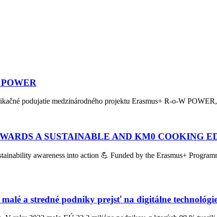
o-W POWER
tiplikačné podujatie medzinárodného projektu Erasmus+ R-o-W POWER
 1 / TOWARDS A SUSTAINABLE AND KM0 COOKING 
sustainability awareness into action 💪 Funded by the Erasmus+ Progra
ke malé a stredné podniky prejsť na digitálne technológi