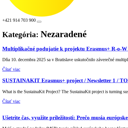
+421 914 703 900
Nezaradené
Kategória:
Multiplikačné podujatie k projektu Erasmus+ R-
Dňa 10. decembra 2025 sa v Bratislave uskutočnilo záverečné mul
Čítať viac
SUSTAINAKIT Erasmus+ project / Newsletter
What is the SustainaKit Project? The SustainaKit project is turning 
Čítať viac
Ušetrite čas, využite príležitosti: Prečo musia európs