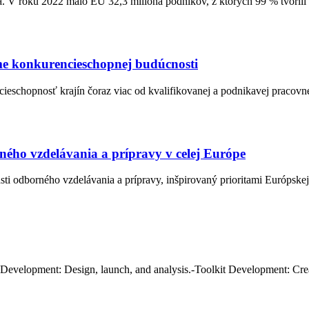
a. V roku 2022 malo EÚ 32,3 milióna podnikov, z ktorých 99 % tvorili
me konkurencieschopnej budúcnosti
cieschopnosť krajín čoraz viac od kvalifikovanej a podnikavej pracov
ného vzdelávania a prípravy v celej Európe
 odborného vzdelávania a prípravy, inšpirovaný prioritami Európskej 
evelopment: Design, launch, and analysis.-Toolkit Development: Creati