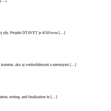
 […]
nej sily. Projekt DT4VET je kľúčovou […]
komisie, ako aj vnútroštátnymi a miestnymi […]
on, testing, and finalization in […]