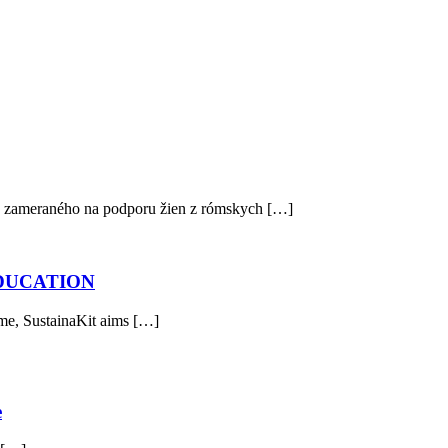
, zameraného na podporu žien z rómskych […]
EDUCATION
mme, SustainaKit aims […]
e