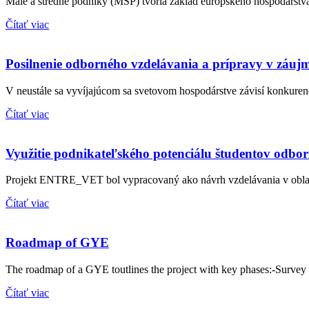
Malé a stredné podniky (MSP) tvoria základ európskeho hospodárstv
Čítať viac
Posilnenie odborného vzdelávania a prípravy v záuj
V neustále sa vyvíjajúcom sa svetovom hospodárstve závisí konkuren
Čítať viac
Využitie podnikateľského potenciálu študentov odbor
Projekt ENTRE_VET bol vypracovaný ako návrh vzdelávania v oblasti
Čítať viac
Roadmap of GYE
The roadmap of a GYE toutlines the project with key phases:-Survey D
Čítať viac