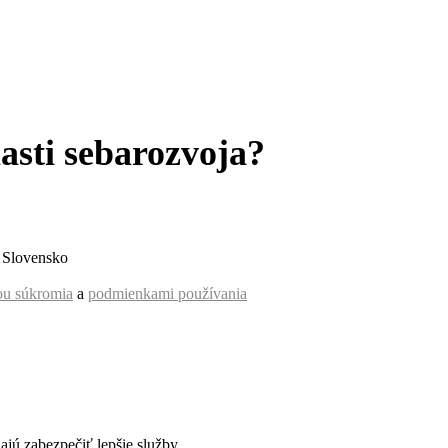
asti sebarozvoja?
, Slovensko
ou súkromia
a
podmienkami používania
jú zabezpečiť lepšie služby.