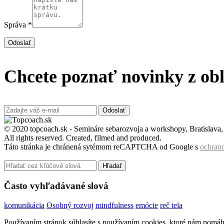
Správa *
Odoslať
Chcete poznať novinky z obl
Odoslať
© 2020 topcoach.sk - Semináre sebarozvoja a workshopy, Bratislava
All rights reserved. Created, filmed and produced.
Táto stránka je chránená sytémom reCAPTCHA od Google s
ochran
Hľadať
Často vyhľadávané slová
komunikácia
Osobný rozvoj
mindfulness
emócie
reč tela
Používaním stránok súhlasíte s používaním cookies, ktoré nám pomáha