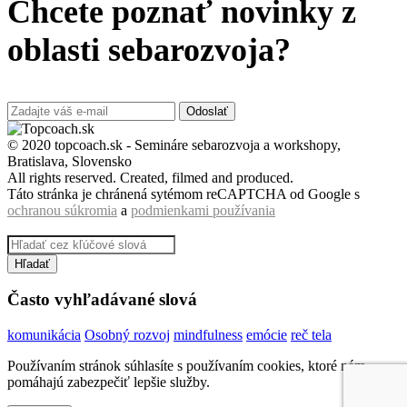
Chcete poznať novinky z
oblasti sebarozvoja?
Odoslať
© 2020 topcoach.sk - Semináre sebarozvoja a workshopy,
Bratislava, Slovensko
All rights reserved. Created, filmed and produced.
Táto stránka je chránená sytémom reCAPTCHA od Google s
ochranou súkromia
a
podmienkami používania
Hľadať
Často vyhľadávané slová
komunikácia
Osobný rozvoj
mindfulness
emócie
reč tela
Používaním stránok súhlasíte s používaním cookies, ktoré nám
pomáhajú zabezpečiť lepšie služby.