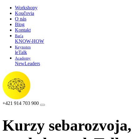
Workshopy
Koučovia
O nás
Blog
Kontakt
Baťa
KNOW-HOW
Keynotes
leTalk
Academy
NewLeaders
+421 914 703 900
Kurzy sebarozvoja,