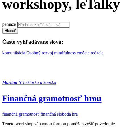
workshopy, leTalky
peniaze
Hľadať
Často vyhľadávané slová:
komunikácia
Osobný rozvoj
mindfulness
emócie
reč tela
Martina N
Lektorka a koučka
Finančná gramotnosť hrou
finančná gramotnosť
finančná sloboda
hra
Teneto workshop zábavnou formou pomôže zvýšiť povedomie