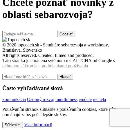
Chcete poznať novinky z
oblasti sebarozvoja?
Odoslať
© 2020 topcoach.sk - Semináre sebarozvoja a workshopy,
Bratislava, Slovensko
All rights reserved. Created, filmed and produced.
Táto stránka je chránená sytémom reCAPTCHA od Google s
ochranou súkromia
a
podmienkami používania
Hľadať
Často vyhľadávané slová
komunikácia
Osobný rozvoj
mindfulness
emócie
reč tela
Používaním stránok súhlasíte s používaním cookies, ktoré nám
pomáhajú zabezpečiť lepšie služby.
Viac informácií
Súhlasím