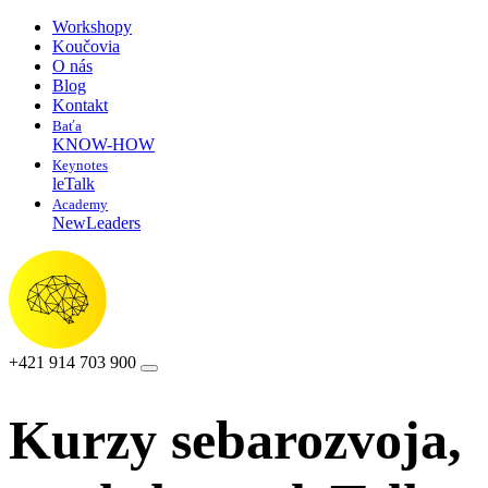
Workshopy
Koučovia
O nás
Blog
Kontakt
Baťa
KNOW-HOW
Keynotes
leTalk
Academy
NewLeaders
+421 914 703 900
Kurzy sebarozvoja,