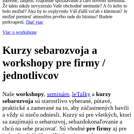
Iskrenie, záujem, vzájomné spoznávanie a čaro nového stretnutia.
Že takto nikdy nevyzeralo Vaše obchodné stretnutie? A čo keby to
bolo možné? Ako by to ovplyvnilo Váš ďalší vzťah s klientom? Je
možné preniesť atmosféru prvého rade do biznisu? Budete
prekvapení.
čítať viac
Viac o workshope
Kurzy sebarozvoja a
workshopy pre firmy /
jednotlivcov
Naše
workshopy
,
semináre
,
leTalky
a
kurzy
sebarozvoja
sú starostlivo vyberané, pútavé,
praktické a zamerané na to, aby zúčastnených bavili
a vždy si niečo odniesli. Kurzy sú pre všetkých, ktorí
sa zaujímajú o sebarozvoj, sebazdokonaľovanie a
chcú na sebe pracovať. Sú vhodné
pre firmy
aj pre