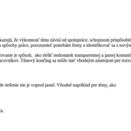
zujú, že výkonnosť tímu závisí od spolupráce, schopnosti prispôsobi
a spôsoby práce, porozumieť potrebám firmy a identifikovať sa s novými
vanie je spôsob, ako riešiť nedostatok transparentnej a jasnej komun
h pracovníkov. Tímový koučing sa môže stať vhodným nástrojom pre rozv
e riešenie nie je vopred jasné. Vhodné napríklad pre témy, ako
i.