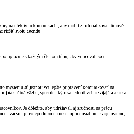
zmy na efektívnu komunikáciu, aby mohli zracionalizovať tímové
e riešiť svoju agendu.
g spolupracuje s každým členom tímu, aby vnucoval pocit
to mysleniu sú jednotlivci lepšie pripravení komunikovať na
rijatá spätná väzba, spôsob, akým sa jednotlivci rozvíjajú a ako sa
ovníkov. Je dôležité, aby udržiavali aj zručnosti na prácu
nanci s väčšou pravdepodobnosťou schopní dosiahnuť svoje osobné,