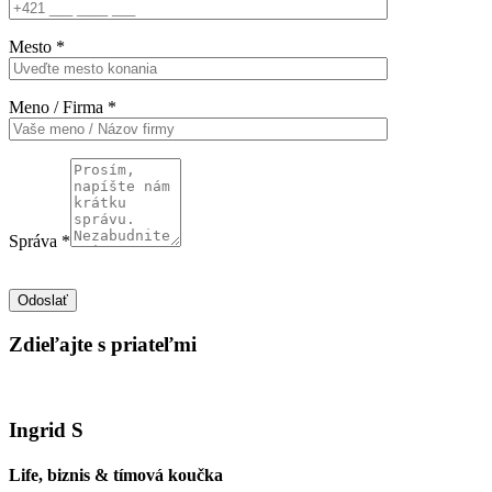
Mesto *
Meno / Firma *
Správa *
Odoslať
Zdieľajte s priateľmi
Ingrid S
Life, biznis & tímová koučka