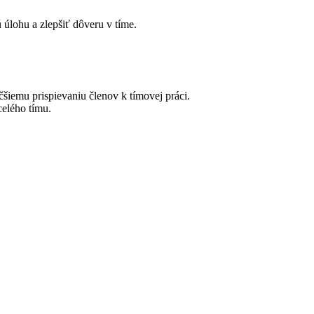
 úlohu a zlepšiť dôveru v tíme.
čšiemu prispievaniu členov k tímovej práci.
celého tímu.