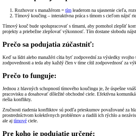
Rozhovor s manažérom =
tím
leaderom na ujasnenie cieľa, ro
Tímový koučing – interaktívna práca s tímom s cieľom nájsť rie
Tímový kouč bude spolupracovať s tímami, aby pomohol zlepšiť komu
projekty a priebežne zlepšovať výkonnosť. Tím dostane slobodu nájsť s
Prečo sa podujatia zúčastniť:
Keď sa lídri alebo manažéri cítia byť zodpovední za výsledky svojho
zodpovednosti a teda aby každý člen v tíme cítil zodpovednosť za výk
Prečo to funguje:
Jednou z hlavných schopností tímového koučingu je, že úspešne vnáš
pracovisku a dosahovať dôležité obchodné ciele. Efektívna komunikácia
riešia konflikty.
Zručnosti riadenia konfliktov sú podľa prieskumov považované za hla
prostredníctvom kolektívnych problémov a riadili ich rýchlo a nezá
ale aj
tímové
ciele.
Pre koho je podujatie určené: