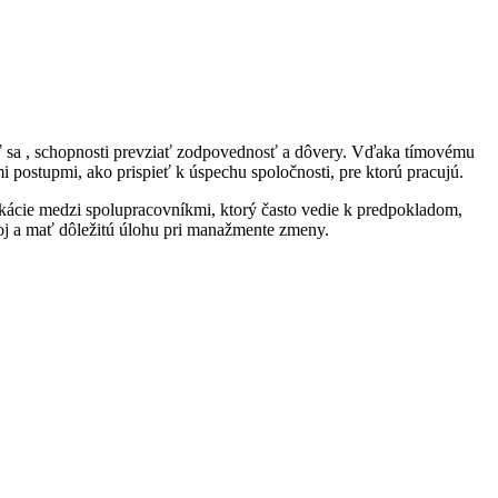
ť sa , schopnosti prevziať zodpovednosť a dôvery. Vďaka tímovému
 postupmi, ako prispieť k úspechu spoločnosti, pre ktorú pracujú.
ikácie medzi spolupracovníkmi, ktorý často vedie k predpokladom,
oj a mať dôležitú úlohu pri manažmente zmeny.