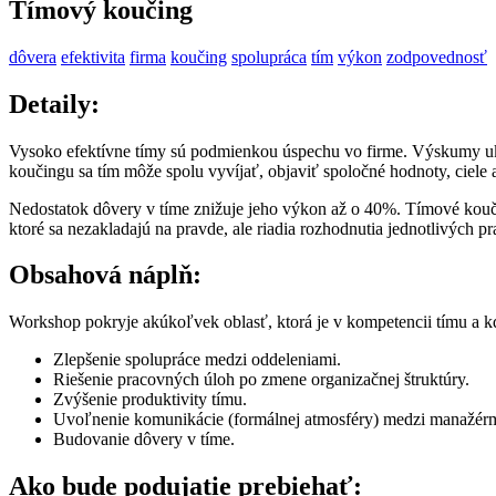
Tímový koučing
dôvera
efektivita
firma
koučing
spolupráca
tím
výkon
zodpovednosť
Detaily:
Vysoko efektívne tímy sú podmienkou úspechu vo firme. Výskumy uka
koučingu sa tím môže spolu vyvíjať, objaviť spoločné hodnoty, ciele 
Nedostatok dôvery v tíme znižuje jeho výkon až o 40%. Tímové koučo
ktoré sa nezakladajú na pravde, ale riadia rozhodnutia jednotlivýc
Obsahová náplň:
Workshop pokryje akúkoľvek oblasť, ktorá je v kompetencii tímu a kd
Zlepšenie spolupráce medzi oddeleniami.
Riešenie pracovných úloh po zmene organizačnej štruktúry.
Zvýšenie produktivity tímu.
Uvoľnenie komunikácie (formálnej atmosféry) medzi manažérm
Budovanie dôvery v tíme.
Ako bude podujatie prebiehať: