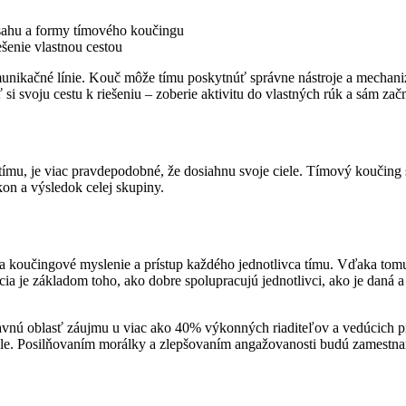
zsahu a formy tímového koučingu
šenie vlastnou cestou
nikačné línie. Kouč môže tímu poskytnúť správne nástroje a mechani
i svoju cestu k riešeniu – zoberie aktivitu do vlastných rúk a sám začn
 tímu, je viac pravdepodobné, že dosiahnu svoje ciele. Tímový koučin
on a výsledok celej skupiny.
a koučingové myslenie a prístup každého jednotlivca tímu. Vďaka tomu
 je základom toho, ako dobre spolupracujú jednotlivci, ako je daná a p
vnú oblasť záujmu u viac ako 40% výkonných riaditeľov a vedúcich prac
visle. Posilňovaním morálky a zlepšovaním angažovanosti budú zamest