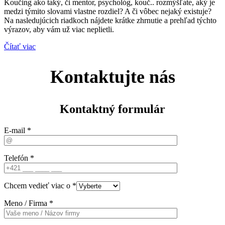
Koučing ako taký, či mentor, psychológ, kouč.. rozmýšľate, aký je
medzi týmito slovami vlastne rozdiel? A či vôbec nejaký existuje?
Na nasledujúcich riadkoch nájdete krátke zhrnutie a prehľad týchto
výrazov, aby vám už viac neplietli.
Čítať viac
Kontaktujte nás
Kontaktný formulár
E-mail *
Telefón *
Chcem vedieť viac o *
Meno / Firma *