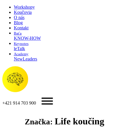
Workshopy
Koučovia
O nás
Blog
Kontakt
Baťa
KNOW-HOW
Keynotes
leTalk
Academy
NewLeaders
+421 914 703 900
Life koučing
Značka: